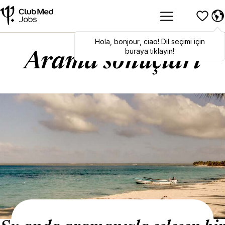
Hola
Hola
,
bonjour
,
bonjour
,
ciao
,
ciao
! Dil seçimi için
! To switch
languages, click here!
buraya tıklayın!
Arama sonuçları