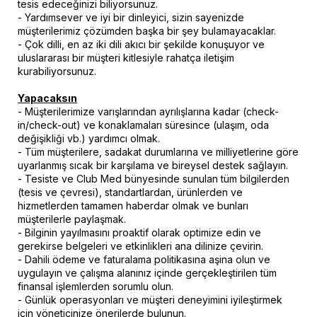
tesis edeceğinizi biliyorsunuz.
- Yardımsever ve iyi bir dinleyici, sizin sayenizde
müşterilerimiz çözümden başka bir şey bulamayacaklar.
- Çok dilli, en az iki dili akıcı bir şekilde konuşuyor ve
uluslararası bir müşteri kitlesiyle rahatça iletişim
kurabiliyorsunuz.
Yapacaksın
- Müşterilerimize varışlarından ayrılışlarına kadar (check-
in/check-out) ve konaklamaları süresince (ulaşım, oda
değişikliği vb.) yardımcı olmak.
- Tüm müşterilere, sadakat durumlarına ve milliyetlerine göre
uyarlanmış sıcak bir karşılama ve bireysel destek sağlayın.
- Tesiste ve Club Med bünyesinde sunulan tüm bilgilerden
(tesis ve çevresi), standartlardan, ürünlerden ve
hizmetlerden tamamen haberdar olmak ve bunları
müşterilerle paylaşmak.
- Bilginin yayılmasını proaktif olarak optimize edin ve
gerekirse belgeleri ve etkinlikleri ana dilinize çevirin.
- Dahili ödeme ve faturalama politikasına aşina olun ve
uygulayın ve çalışma alanınız içinde gerçekleştirilen tüm
finansal işlemlerden sorumlu olun.
- Günlük operasyonları ve müşteri deneyimini iyileştirmek
için yöneticinize önerilerde bulunun.