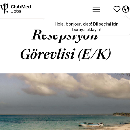
Hola
Hola
,
bonjour
,
bonjour
,
ciao
,
ciao
! Dil seçimi için
! To switch
languages, click here!
buraya tıklayın!
Resepsiyon
Görevlisi (E/K)