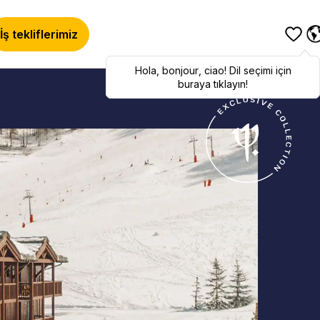
İş tekliflerimiz
Hola
,
bonjour
,
ciao
! Dil seçimi için
buraya tıklayın!