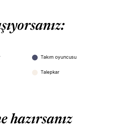
aşıyorsanız:
r
Takım oyuncusu
Talepkar
me hazırsanız