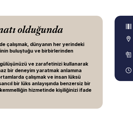
natı olduğunda
nde çalışmak, dünyanın her yerindeki
rinin buluştuğu ve birbirlerinden
 gülüşünüzü ve zarafetinizi kullanarak
maz bir deneyim yaratmak anlamına
 ortamlarda çalışmak ve insan lüksü
ncıl bir lüks anlayışında benzersiz bir
emmelliğin hizmetinde kişiliğinizi ifade