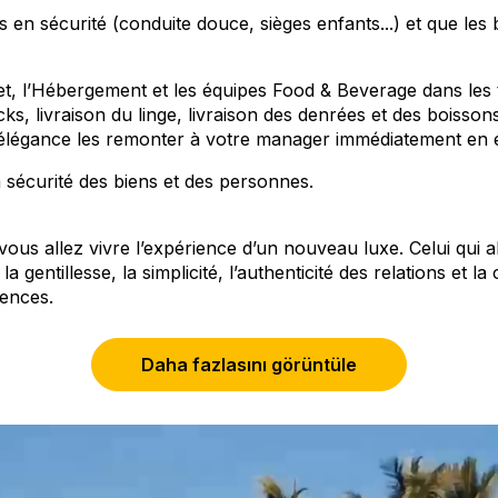
s en sécurité (conduite douce, sièges enfants...) et que les 
et, l’Hébergement et les équipes Food & Beverage dans les
, livraison du linge, livraison des denrées et des boissons
et élégance les remonter à votre manager immédiatement en 
a sécurité des biens et des personnes.
us allez vivre l’expérience d’un nouveau luxe. Celui qui alli
 gentillesse, la simplicité, l’authenticité des relations et l
iences.
s, en matière d’environnement de travail : des Resorts 100
Daha fazlasını görüntüle
os Resorts Premium, des Villas et Chalets et notre légenda
en situation de handicap.