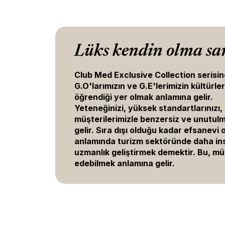
Lüks kendin olma sa
Club Med Exclusive Collection serisi
G.O'larımızın ve G.E'lerimizin kültürle
öğrendiği yer olmak anlamına gelir.
Yeteneğinizi, yüksek standartlarınızı,
müşterilerimizle benzersiz ve unutul
gelir. Sıra dışı olduğu kadar efsanevi
anlamında turizm sektöründe daha insa
uzmanlık geliştirmek demektir. Bu, mük
edebilmek anlamına gelir.