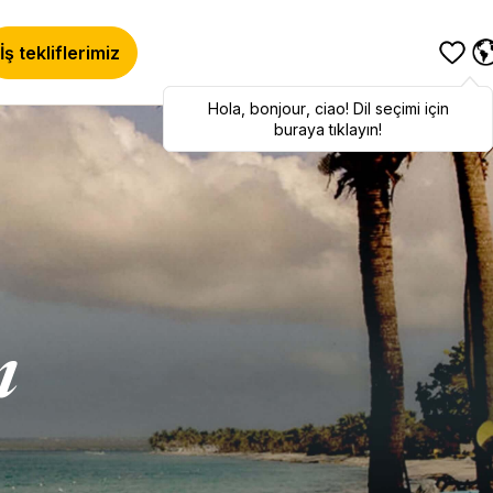
İş tekliflerimiz
Hola
Hola
,
bonjour
,
bonjour
,
ciao
,
ciao
! Dil seçimi için
! To switch
languages, click here!
buraya tıklayın!
ı