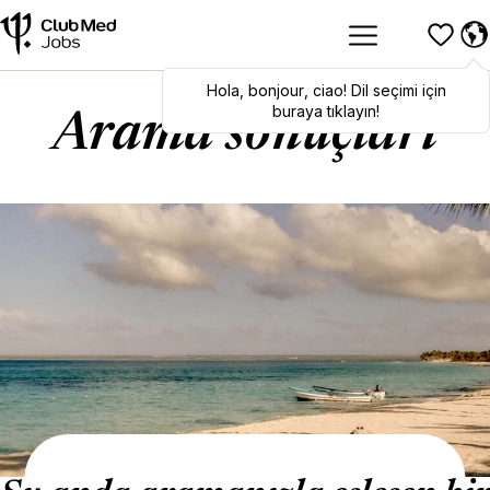
Hola
Hola
,
bonjour
,
bonjour
,
ciao
,
ciao
! Dil seçimi için
! To switch
languages, click here!
buraya tıklayın!
Arama sonuçları