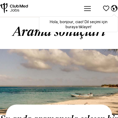
Hola
Hola
,
bonjour
,
bonjour
,
ciao
,
ciao
! Dil seçimi için
! To switch
languages, click here!
buraya tıklayın!
Arama sonuçları