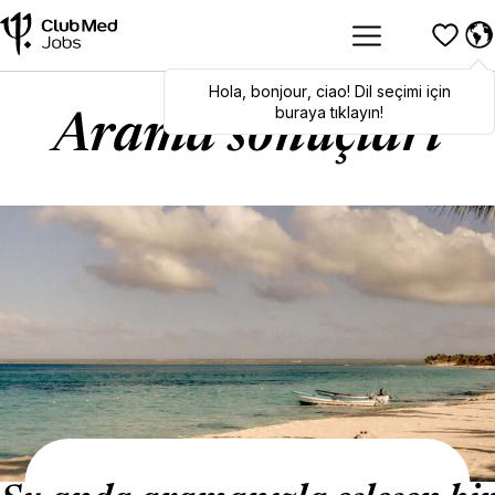
Hola
Hola
,
bonjour
,
bonjour
,
ciao
,
ciao
! Dil seçimi için
! To switch
languages, click here!
buraya tıklayın!
Arama sonuçları