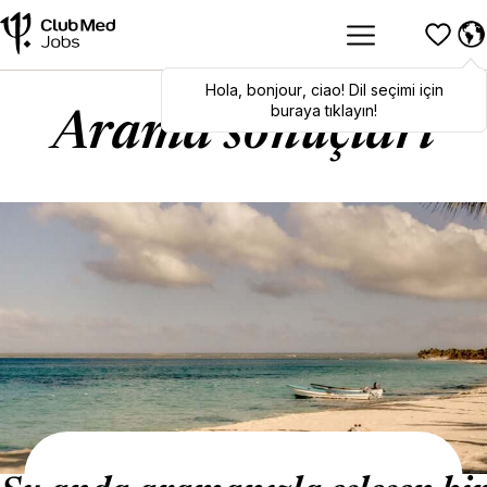
Hola
Hola
,
bonjour
,
bonjour
,
ciao
,
ciao
! Dil seçimi için
! To switch
languages, click here!
buraya tıklayın!
Arama sonuçları