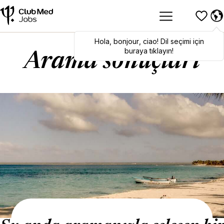
Hola
Hola
,
bonjour
,
bonjour
,
ciao
,
ciao
! Dil seçimi için
! To switch
languages, click here!
buraya tıklayın!
Arama sonuçları