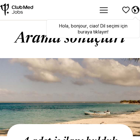
Hola
Hola
,
bonjour
,
bonjour
,
ciao
,
ciao
! Dil seçimi için
! To switch
languages, click here!
buraya tıklayın!
Arama sonuçları