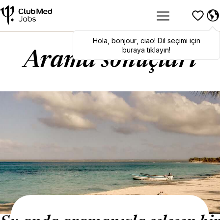
Hola
Hola
,
bonjour
,
bonjour
,
ciao
,
ciao
! Dil seçimi için
! To switch
languages, click here!
buraya tıklayın!
Arama sonuçları