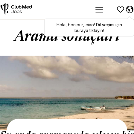
Hola
Hola
,
bonjour
,
bonjour
,
ciao
,
ciao
! Dil seçimi için
! To switch
languages, click here!
buraya tıklayın!
Arama sonuçları