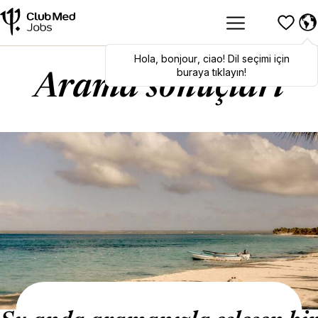
Hola
Hola
,
bonjour
,
bonjour
,
ciao
,
ciao
! Dil seçimi için
! To switch
languages, click here!
buraya tıklayın!
Arama sonuçları