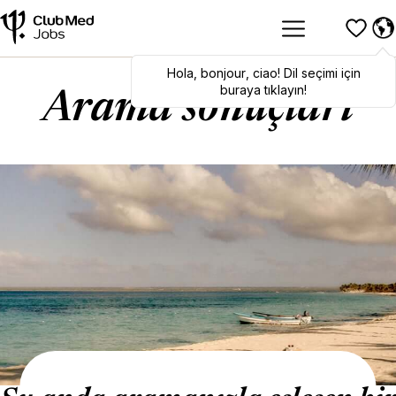
Hola
Hola
,
bonjour
,
bonjour
,
ciao
,
ciao
! Dil seçimi için
! To switch
languages, click here!
buraya tıklayın!
Arama sonuçları