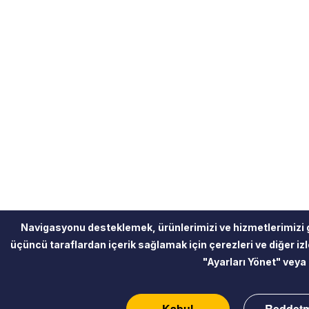
Navigasyonu desteklemek, ürünlerimizi ve hizmetlerimizi 
üçüncü taraflardan içerik sağlamak için çerezleri ve diğer izle
"Ayarları Yönet" veya 
Kabul
Reddet