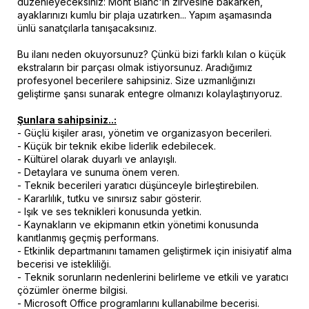
düzenleyeceksiniz: Mont Blanc'ın zirvesine bakarken,
ayaklarınızı kumlu bir plaja uzatırken... Yapım aşamasında
ünlü sanatçılarla tanışacaksınız.
Bu ilanı neden okuyorsunuz? Çünkü bizi farklı kılan o küçük
ekstraların bir parçası olmak istiyorsunuz. Aradığımız
profesyonel becerilere sahipsiniz. Size uzmanlığınızı
geliştirme şansı sunarak entegre olmanızı kolaylaştırıyoruz.
Şunlara sahipsiniz..:
- Güçlü kişiler arası, yönetim ve organizasyon becerileri.
- Küçük bir teknik ekibe liderlik edebilecek.
- Kültürel olarak duyarlı ve anlayışlı.
- Detaylara ve sunuma önem veren.
- Teknik becerileri yaratıcı düşünceyle birleştirebilen.
- Kararlılık, tutku ve sınırsız sabır gösterir.
- Işık ve ses teknikleri konusunda yetkin.
- Kaynakların ve ekipmanın etkin yönetimi konusunda
kanıtlanmış geçmiş performans.
- Etkinlik departmanını tamamen geliştirmek için inisiyatif alma
becerisi ve istekliliği.
- Teknik sorunların nedenlerini belirleme ve etkili ve yaratıcı
çözümler önerme bilgisi.
- Microsoft Office programlarını kullanabilme becerisi.