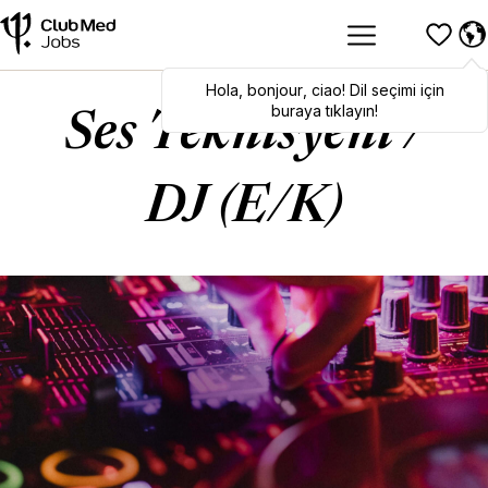
Hola
Hola
,
bonjour
,
bonjour
,
ciao
,
ciao
! Dil seçimi için
! To switch
languages, click here!
buraya tıklayın!
Ses Teknisyeni /
DJ (E/K)