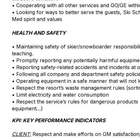
• Cooperating with all other services and GO/GE within
• Looking for ways to better serve the guests, Ski S
Med spirit and values
HEALTH AND SAFETY
• Maintaining safety of skier/snowboarder responsibilit
teaching.
• Promptly reporting any potentially harmful equipmen
• Reporting safety-related accidents and incidents at
• Following all company and department safety polic
• Operating equipment in a safe manner that will not le
• Respect the resort’s waste management rules (sorti
• Limit electricity and water consumption
• Respect the service’s rules for dangerous product
equipment…)
KPI: KEY PERFORMANCE INDICATORS
CLIENT:
Respect and make efforts on GM satisfaction,