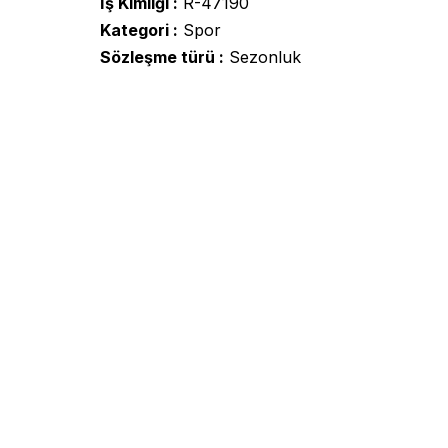
İş Kimliği
R-47190
Kategori
Spor
Sözleşme türü
Sezonluk