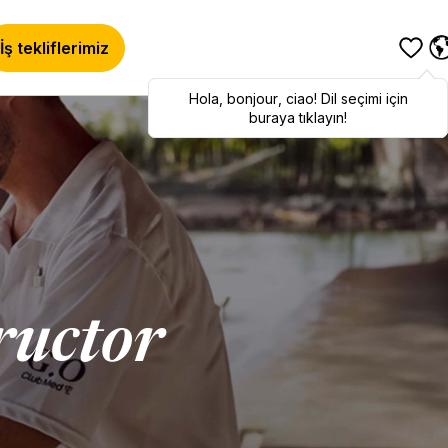
İş tekliflerimiz
Hola
Hola
,
bonjour
,
bonjour
,
ciao
,
ciao
! Dil seçimi için
! To switch
languages, click here!
buraya tıklayın!
ructor