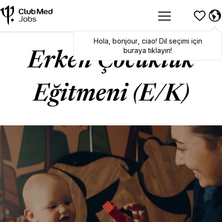
Hola
Hola
,
bonjour
,
bonjour
,
ciao
,
ciao
! Dil seçimi için
! To switch
languages, click here!
buraya tıklayın!
Erken Çocukluk
Eğitmeni (E/K)