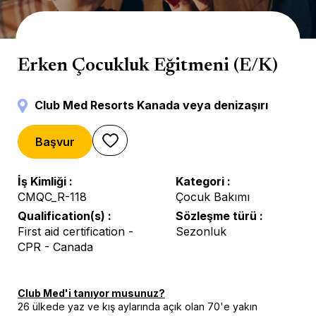
Baby/Petit Club
Erken Çocukluk Eğitmeni (E/K)
Club Med Resorts Kanada veya denizaşırı
Başvur
İş Kimliği
Kategori
CMQC_R-118
Çocuk Bakımı
Qualification(s)
Sözleşme türü
First aid certification -
Sezonluk
CPR - Canada
Club Med'i tanıyor musunuz?
26 ülkede yaz ve kış aylarında açık olan 70'e yakın