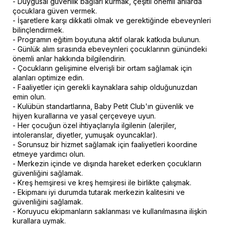
- Duygusal güvenlik bağları kurmak, çeşitli önemli anlarda
çocuklara güven vermek.
- İşaretlere karşı dikkatli olmak ve gerektiğinde ebeveynleri
bilinçlendirmek.
- Programın eğitim boyutuna aktif olarak katkıda bulunun.
- Günlük alım sırasında ebeveynleri çocuklarının günündeki
önemli anlar hakkında bilgilendirin.
- Çocukların gelişimine elverişli bir ortam sağlamak için
alanları optimize edin.
- Faaliyetler için gerekli kaynaklara sahip olduğunuzdan
emin olun.
- Kulübün standartlarına, Baby Petit Club'ın güvenlik ve
hijyen kurallarına ve yasal çerçeveye uyun.
- Her çocuğun özel ihtiyaçlarıyla ilgilenin (alerjiler,
intoleranslar, diyetler, yumuşak oyuncaklar).
- Sorunsuz bir hizmet sağlamak için faaliyetleri koordine
etmeye yardımcı olun.
- Merkezin içinde ve dışında hareket ederken çocukların
güvenliğini sağlamak.
- Kreş hemşiresi ve kreş hemşiresi ile birlikte çalışmak.
- Ekipmanı iyi durumda tutarak merkezin kalitesini ve
güvenliğini sağlamak.
- Koruyucu ekipmanların saklanması ve kullanılmasına ilişkin
kurallara uymak.