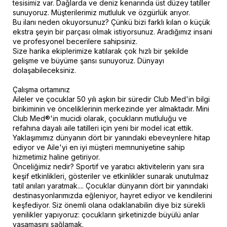
tesisimiz var. Dağlarda ve deniz kenarında üst düzey tatiller
sunuyoruz. Müşterilerimiz mutluluk ve özgürlük arıyor.
Bu ilanı neden okuyorsunuz? Çünkü bizi farklı kılan o küçük
ekstra şeyin bir parçası olmak istiyorsunuz. Aradığımız insani
ve profesyonel becerilere sahipsiniz.
Size harika ekiplerimize katılarak çok hızlı bir şekilde
gelişme ve büyüme şansı sunuyoruz. Dünyayı
dolaşabileceksiniz.
Çalışma ortamınız
Aileler ve çocuklar 50 yılı aşkın bir süredir Club Med'in bilgi
birikiminin ve önceliklerinin merkezinde yer almaktadır. Mini
Club Med®'in mucidi olarak, çocukların mutluluğu ve
refahına dayalı aile tatilleri için yeni bir model icat ettik.
Yaklaşımımız dünyanın dört bir yanındaki ebeveynlere hitap
ediyor ve Aile'yi en iyi müşteri memnuniyetine sahip
hizmetimiz haline getiriyor.
Önceliğimiz nedir? Sportif ve yaratıcı aktivitelerin yanı sıra
keşif etkinlikleri, gösteriler ve etkinlikler sunarak unutulmaz
tatil anıları yaratmak.... Çocuklar dünyanın dört bir yanındaki
destinasyonlarımızda eğleniyor, hayret ediyor ve kendilerini
keşfediyor. Siz önemli olana odaklanabilin diye biz sürekli
yenilikler yapıyoruz: çocukların şirketinizde büyülü anlar
yaşamasını sağlamak.