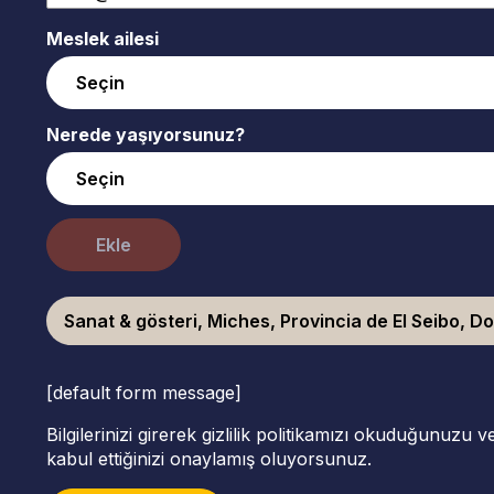
Meslek ailesi
Nerede yaşıyorsunuz?
Ekle
Sanat & gösteri, Miches, Provincia de El Seibo, D
[default form message]
Bilgilerinizi girerek gizlilik politikamızı okuduğunuzu 
kabul ettiğinizi onaylamış oluyorsunuz.