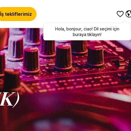
İş tekliflerimiz
Hola
Hola
,
bonjour
,
bonjour
,
ciao
,
ciao
! Dil seçimi için
! To switch
languages, click here!
buraya tıklayın!
/K)