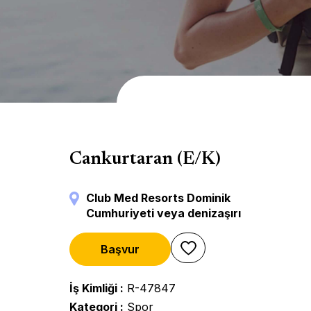
Su Sporları
Cankurtaran (E/K)
Club Med Resorts Dominik
Cumhuriyeti veya denizaşırı
Başvur
İş Kimliği
R-47847
Kategori
Spor