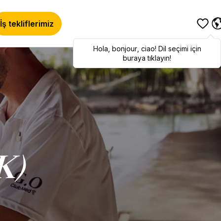
İş tekliflerimiz
Hola
Hola
,
bonjour
,
bonjour
,
ciao
,
ciao
! Dil seçimi için
! To switch
languages, click here!
buraya tıklayın!
K)