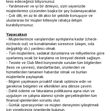
tesis edeceğinizi biliyorsunuz.
- Yardımsever ve iyi bir dinleyici, sizin sayenizde
müşterilerimiz çözümden başka bir şey bulamayacaklar.
- Çok dilli, en az iki dili akıcı bir şekilde konuşuyor ve
uluslararası bir müşteri kitlesiyle rahatça iletişim
kurabiliyorsunuz.
Yapacaksın
- Müşterilerimize varışlarından ayrılışlarına kadar (check-
in/check-out) ve konaklamaları süresince (ulaşım, oda
değişikliği vb.) yardımcı olmak.
- Tüm müşterilere, sadakat durumlarına ve milliyetlerine göre
uyarlanmış sıcak bir karşılama ve bireysel destek sağlayın.
- Tesiste ve Club Med bünyesinde sunulan tüm bilgilerden
(tesis ve çevresi), standartlardan, ürünlerden ve
hizmetlerden tamamen haberdar olmak ve bunları
müşterilerle paylaşmak.
- Bilginin yayılmasını proaktif olarak optimize edin ve
gerekirse belgeleri ve etkinlikleri ana dilinize çevirin.
- Dahili ödeme ve faturalama politikasına aşina olun ve
uygulayın ve çalışma alanınız içinde gerçekleştirilen tüm
finansal işlemlerden sorumlu olun.
- Günlük operasyonları ve müşteri deneyimini iyileştirmek
için yöneticinize önerilerde bulunun.