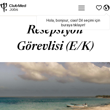
Hola
Hola
,
bonjour
,
bonjour
,
ciao
,
ciao
! Dil seçimi için
! To switch
languages, click here!
buraya tıklayın!
Resepsiyon
Görevlisi (E/K)