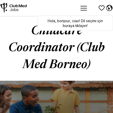
Hola
Hola
,
bonjour
,
bonjour
,
ciao
,
ciao
! Dil seçimi için
! To switch
languages, click here!
buraya tıklayın!
Childcare
Coordinator (Club
Med Borneo)