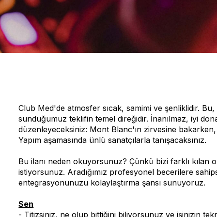
Club Med'de atmosfer sıcak, samimi ve şenliklidir. Bu,
sunduğumuz teklifin temel direğidir. İnanılmaz, iyi do
düzenleyeceksiniz: Mont Blanc'ın zirvesine bakarken, a
Yapım aşamasında ünlü sanatçılarla tanışacaksınız.
Bu ilanı neden okuyorsunuz? Çünkü bizi farklı kılan o
istiyorsunuz. Aradığımız profesyonel becerilere sahipsi
entegrasyonunuzu kolaylaştırma şansı sunuyoruz.
Sen
- Titizsiniz, ne olup bittiğini biliyorsunuz ve işinizin t