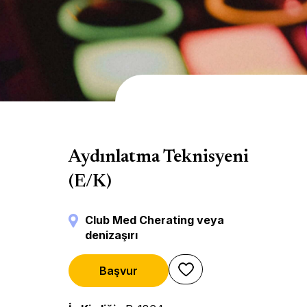
Sahne arkası
Aydınlatma Teknisyeni
(E/K)
Club Med Cherating veya
denizaşırı
Başvur