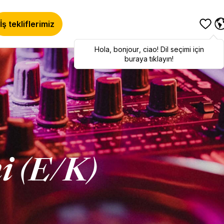
İş tekliflerimiz
Hola
Hola
,
bonjour
,
bonjour
,
ciao
,
ciao
! Dil seçimi için
! To switch
languages, click here!
buraya tıklayın!
i (E/K)