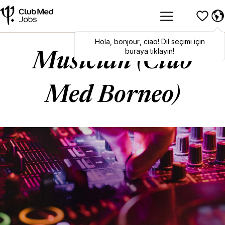
Hola
Hola
,
bonjour
,
bonjour
,
ciao
,
ciao
! Dil seçimi için
! To switch
languages, click here!
buraya tıklayın!
Musician (Club
Med Borneo)