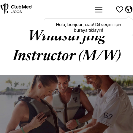
Hola
Hola
,
bonjour
,
bonjour
,
ciao
,
ciao
! Dil seçimi için
! To switch
languages, click here!
buraya tıklayın!
Windsurfing
Instructor (M/W)