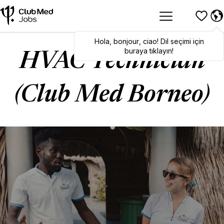
Hola
Hola
,
bonjour
,
bonjour
,
ciao
,
ciao
! Dil seçimi için
! To switch
languages, click here!
buraya tıklayın!
HVAC Technician
(Club Med Borneo)