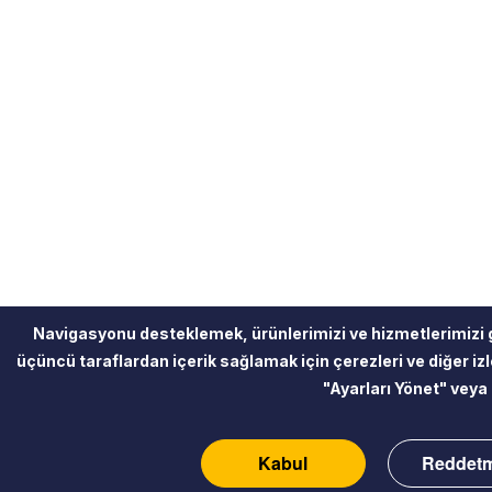
Navigasyonu desteklemek, ürünlerimizi ve hizmetlerimizi 
üçüncü taraflardan içerik sağlamak için çerezleri ve diğer izle
"Ayarları Yönet" veya 
Kabul
Reddet