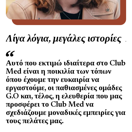
λα ή παράθυρο)
Λίγα λόγια, μεγάλες ιστορίες
Λ
Αυτό που εκτιμώ ιδιαίτερα στο Club
Α
Med είναι η ποικιλία των τόπων
δ
όπου έχουμε την ευκαιρία να
έ
εργαστούμε, οι παθιασμένες ομάδες
σ
G.O και, τέλος, η ελευθερία που μας
π
προσφέρει το Club Med να
σχεδιάζουμε μοναδικές εμπειρίες για
τους πελάτες μας.
Ad