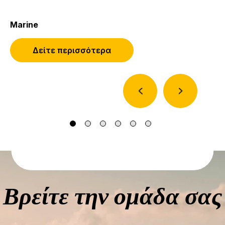
Marine
Δείτε περισσότερα
(Ανοίγει σε νέα καρτέλα ή
(opens in new window)
Βρείτε την ομάδα σας