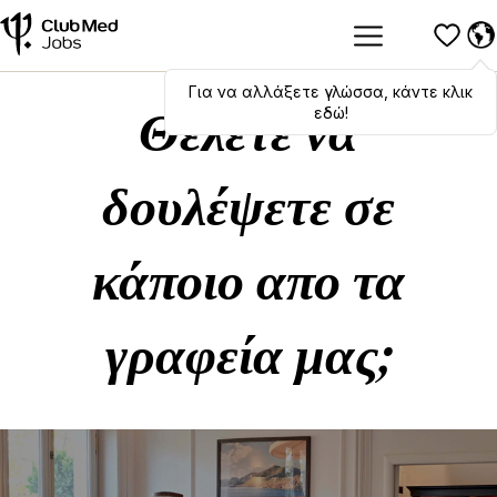
Για να αλλάξετε γλώσσα, κάντε κλικ
Hola
,
bonjour
,
ciao
! To switch
languages, click here!
εδώ!
Θέλετε να
δουλέψετε σε
κάποιο απο τα
γραφεία μας;