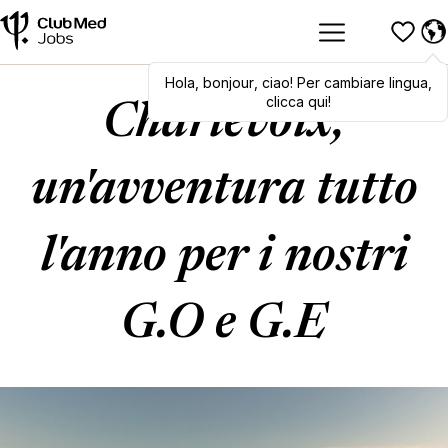
Hola
,
Hola
bonjour
,
bonjour
,
ciao
,
! Per cambiare lingua,
ciao
! To switch
languages, click here!
clicca qui!
Charlevoix,
un'avventura tutto
l'anno per i nostri
G.O e G.E